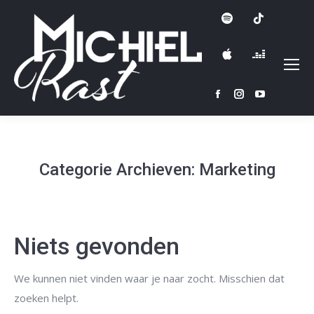
Facebook
Instagram
YouTube
page
page
page
opens
opens
opens
in
in
in
Categorie Archieven:
Marketing
new
new
new
window
window
window
Niets gevonden
We kunnen niet vinden waar je naar zocht. Misschien dat
zoeken helpt.