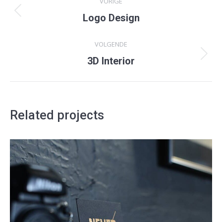
VORIGE
navigation
Previous
Logo Design
project:
VOLGENDE
Next
3D Interior
project:
Related projects